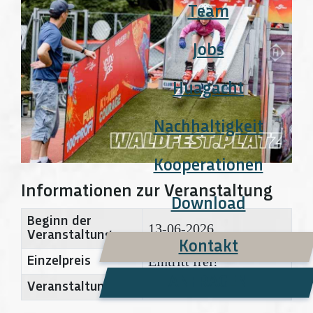
Team
Jobs
Huagacht
Nachhaltigkeit
Kooperationen
Informationen zur Veranstaltung
Download
Beginn der
13-06-2026
Veranstaltung
Kontakt
Eintritt frei!
Einzelpreis
ANFRAGEN
Waldfest.Platz
Veranstaltungsort