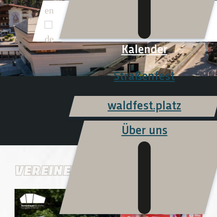
Kalender
Straßenfest
waldfest.platz
Über uns
VEREINEFEST