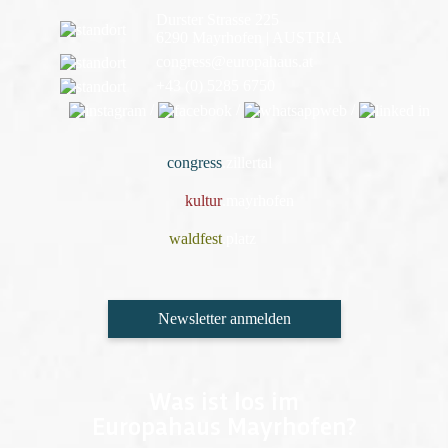
Durster Strasse 225
6290 Mayrhofen | AUSTRIA
congress@europahaus.at
+43 (0) 5285 6750
/
/
/
congress
.
zillertal
kultur
.
mayrhofen
waldfest
.
platz
Newsletter anmelden
Was ist los im
Europahaus Mayrhofen?