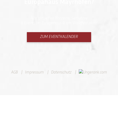
Europahaus Mayrhofen?
Alle aktuellen Konzerte, Seminare
& Events im Europahaus & am Waldfest.platz!
ZUM EVENTKALENDER
AGB
Impressum
Datenschutz