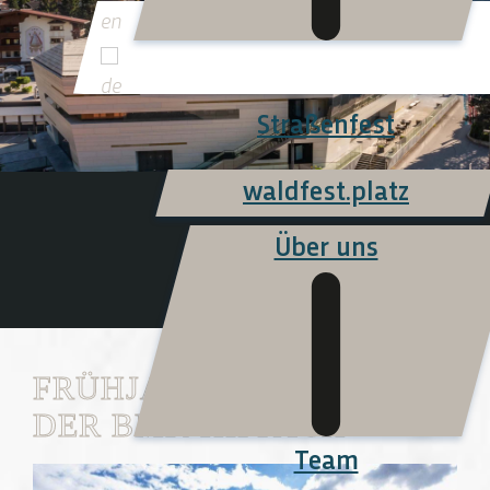
Kalender
Straßenfest
waldfest.platz
Über uns
FRÜHJAHRSKONZERT
DER BMK HIPPACH
Team