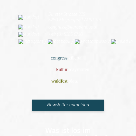
Durster Strasse 225
6290 Mayrhofen | AUSTRIA
congress@europahaus.at
+43 (0) 5285 6750
/
/
/
congress
.
zillertal
kultur
.
mayrhofen
waldfest
.
platz
Newsletter anmelden
Was ist los im