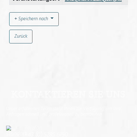
Speichern nach
Zurück
KONTAKTIEREN SIE UNS
Unser erfahrenes Team steht Ihnen zur Verfügung, um Ihre
Anfragen schnell und professionell zu bearbeiten.
Telefon
+43 (0) 5285 6750