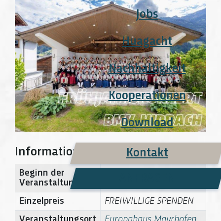
Jobs
Huagacht
Nachhaltigkeit
Kooperationen
Download
Informationen zur Veranstaltung
Kontakt
Beginn der
ANFRAGEN
13-05-2026 20:00
Veranstaltung
Einzelpreis
FREIWILLIGE SPENDEN
Veranstaltungsort
Europahaus Mayrhofen