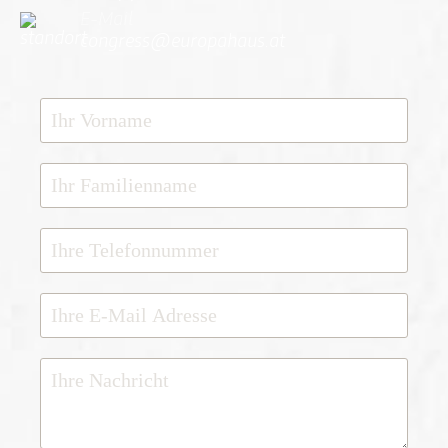
E-Mail
congress@europahaus.at