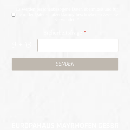
Nutzungsbedingungen
*
Es werden personenbezogene Daten übermittelt und für
die in der Datenschutzerklärung beschriebenen Zwecke
verwendet. *
Sicherheitsfrage
*
9 + 13 =
SENDEN
EUROPAHAUS MAYRHOFEN GESBR