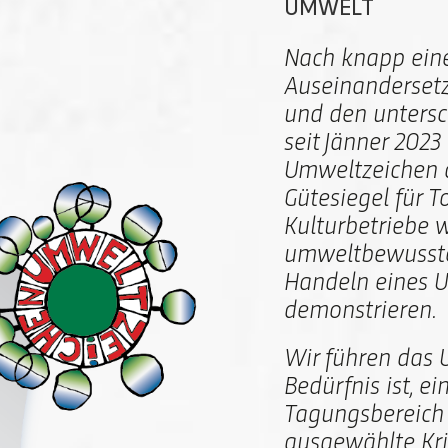
UMWELT
Nach knapp eine
Auseinanderset
und den untersc
seit Jänner 2023
Umweltzeichen a
Gütesiegel für 
Kulturbetriebe 
umweltbewusste
Handeln eines 
demonstrieren.
Wir führen das 
Bedürfnis ist, e
Tagungsbereich 
ausgewählte Krit