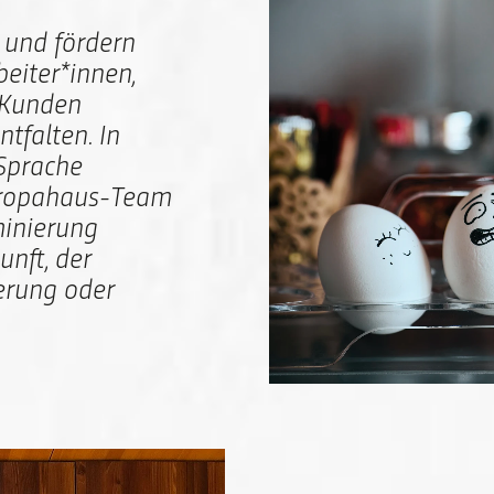
n und fördern
eiter*innen,
 Kunden
ntfalten. In
 Sprache
Europahaus-Team
minierung
unft, der
erung oder