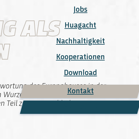
Jobs
G ALS
Huagacht
Nachhaltigkeit
N
Kooperationen
Download
ntwortung des Europahauses in der
Kontakt
len Wurzeln mit dem Weitblick über den
 Teil zu einer nachhaltigen
ANFRAGEN