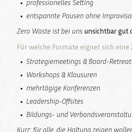
professionelles Setting
entspannte Pausen ohne Improvisa
Zero Waste ist bei uns
unsichtbar gut 
Für welche Formate eignet sich ein
Strategiemeetings & Board-Retreat
Workshops & Klausuren
mehrtägige Konferenzen
Leadership-Offsites
Bildungs- und Verbandsveranstalt
Kurz: für alle, die Haltung zeigen woll