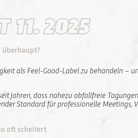
11. 2025
s überhaupt?
gkeit als Feel-Good-Label zu behandeln – un
eit Jahren, dass nahezu abfallfreie Tagungen r
ender Standard für professionelle Meetings
 oft scheitert