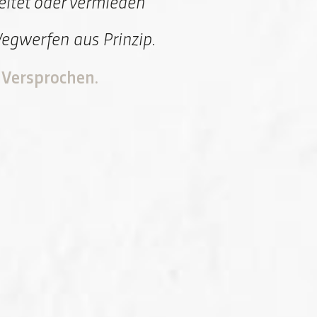
eitet oder vermieden
Wegwerfen aus Prinzip.
 Versprochen.