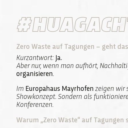
#HUAGACHT 
Zero Waste auf Tagungen – geht da
Kurzantwort:
Ja.
Aber nur, wenn man aufhört, Nachhalti
organisieren
.
Im
Europahaus Mayrhofen
zeigen wir s
Showkonzept. Sondern als funktionier
Konferenzen.
Warum „Zero Waste“ auf Tagungen so