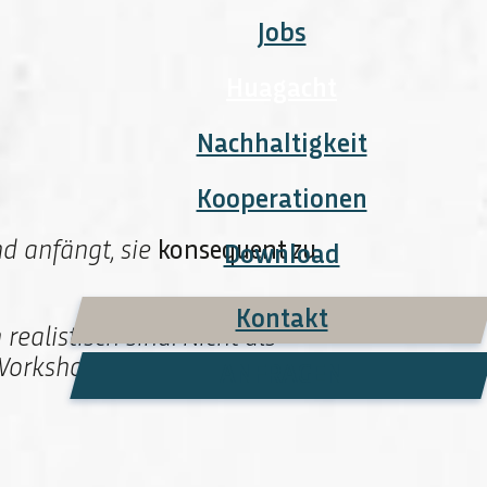
Jobs
Huagacht
Nachhaltigkeit
Kooperationen
d anfängt, sie
konsequent zu
Download
Kontakt
ealistisch sind. Nicht als
, Workshops und mehrtägige
ANFRAGEN