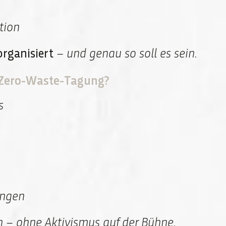
tion
organisiert
– und genau so soll es sein.
e Zero-Waste-Tagung?
s
ungen
en – ohne Aktivismus auf der Bühne.